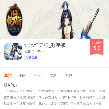
游戏评分
北凉悍刀行_数字服
5.0
仙侠 678.64MB
仙侠国战
详情
评论
开服
交易
礼包
游戏简介
《北凉悍刀行》构筑了一个六国争霸、英雄辈出的春秋乱世。同时，游戏
首次在移动端实现骑乘作战，并支持万人同屏不卡顿，畅享骑乘式万人国
战所带来的速度与激情。此外，《北凉悍刀行》还构筑了多层次社交体