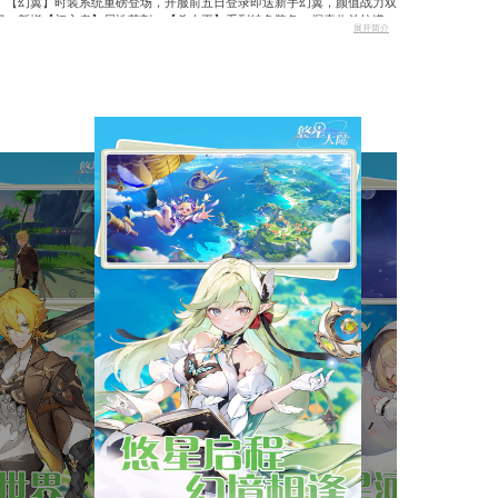
游戏介绍
好玩！！！ 传统网游中的奇葩，开放世界中的怪咖~ 各
Build搭配，什么都有排行，卷王速来！！！ 如果有个四人小
40 级解锁新大陆专属【合成大宝箱】玩法，惊喜奖励等你开启
技对抗再添战力新选择。 【幻翼】时装系统重磅登场，开服
在线。 野外掉落大幅升级，新增【初心者】属性药剂、【杀
【强化】【圣器】等系统开放上限，养成空间再拓展。 战士
更具张力。 新套装、新符文、新圣器、新模型时装、新武器时
采集新增挂机奖励，资源获取不费肝。 阵营玩法降低备战要求
游戏截图
消耗减半，物品堆叠与负重优化，背包管理更省心。 装备耐