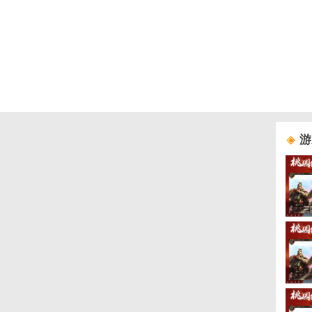
游戏礼包
悠星大陆
适用范围：
独家礼包4
礼包内容：
zb888：锻造石*10、锻造结晶*3、1级宝石礼包*5、
悠星大陆
游戏活动
适用范围：
独家礼包3