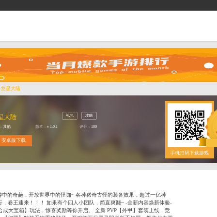
首页
找游戏
抢礼包
逛商城
当前位置：
首页
>
游戏库
>
悠星大陆
礼包
悠星大陆
类型：
其他
版本：
v 1.0.1
评
安卓版下载