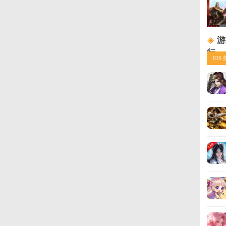
礼包内容：
LZ888：龙珠自选*2，龙珠盲盒*3，原味肉排*10