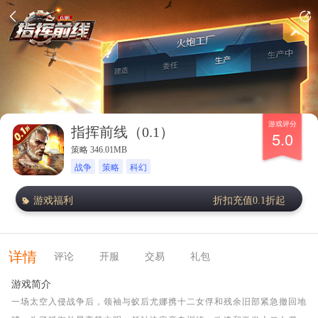
游戏评分
指挥前线（0.1）
5.0
策略 346.01MB
战争
策略
科幻
游戏福利
折扣充值0.1折起
详情
评论
开服
交易
礼包
游戏简介
一场太空入侵战争后，领袖与蚁后尤娜携十二女俘和残余旧部紧急撤回地